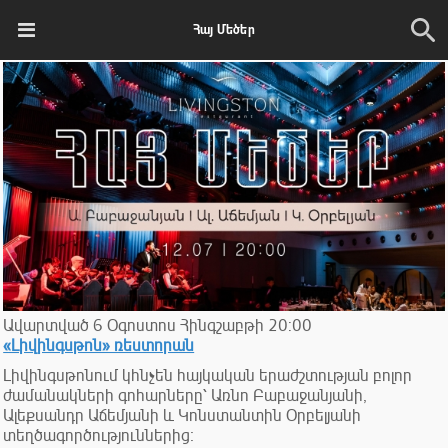
Հայ Մեծեր
Ավարտված
6
Օգոստոս
Հինգշաբթի
20:00
«Լիվինգսթոն» ռեստորան
Լիվինգսթոնում կհնչեն հայկական երաժշտության բոլոր
ժամանակների գոհարները՝ Առնո Բաբաջանյանի,
Ալեքսանդր Աճեմյանի և Կոնստանտին Օրբելյանի
տեղծագործություններից։