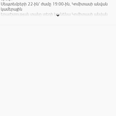
Սեպտեմբերի 22-ին՝ ժամը 19:00-ին, Կոմիտասի անվան
կամերային
երաժշտության տանը տեղի կունենա Կոմիտասի անվան
ազգային քառյակի
համերգը՝ նվիրված Ղազարոս Սարյանի և Ալեքսանդր
Հարությունյանի 105
և Էդգար Հովհաննիսյանի 95-ամյակներին:
Ծրագրում՝
Ղազարոս Սարյան. «Հայաստան» սիմֆոնիկ պաննո, մաս 1՝
«Գառնի»
(փոխադրումը լարային քառյակի համար՝ Ռուբեն
Ասատրյանի)
Ղազարոս Սարյան. Կվարտետ N 2
Ալեքսանդր Հարությունյան. Կվարտետ N 1
Էդգար Հովհաննիսյան. Կվարտետ N 3, op. 24
Տոմսերի արժեքը՝ 2000-3000 դրամ