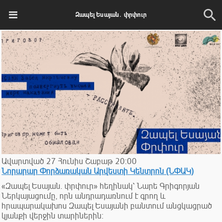
Զապել Եսայան․ փրփուր
Ավարտված
27
Հունիս
Շաբաթ
20:00
Նորարար Փորձառական Արվեստի Կենտրոն (ՆՓԱԿ)
«Զապել Եսայան․ փրփուր» հեղինակ՝ Նարե Գրիգորյան
Ներկայացումը, որն անդրադառնում է գրող և
հրապարակախոս Զապել Եսայանի բանտում անցկացրած
կյանքի վերջին տարիներին։