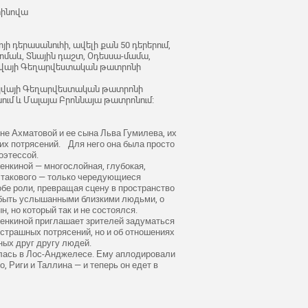
տինովա
ի դերասանուհի, ավելի քան 50 դերերում,
ագոմաև, Տնային դաշտ, Օդեսսա-մամա,
Մոսկվայի Գեղարվեստական թատրոնի
ոսկվայի Գեղարվեստական թատրոնի
ում և Մալայա Բրոննայա թատրոնում։
нне Ахматовой и ее сына Льва Гумилева, их
их потрясений. Для него она была просто
оэтессой.
енкиной — многослойная, глубокая,
к такового — только чередующиеся
обе роли, превращая сцену в пространство
 быть услышанными близкими людьми, о
н, но который так и не состоялся.
Хенкиной приглашает зрителей задуматься
ы страшных потрясений, но и об отношениях
ных друг другу людей.
ялась в Лос-Анджелесе. Ему аплодировали
, Риги и Таллина — и теперь он едет в