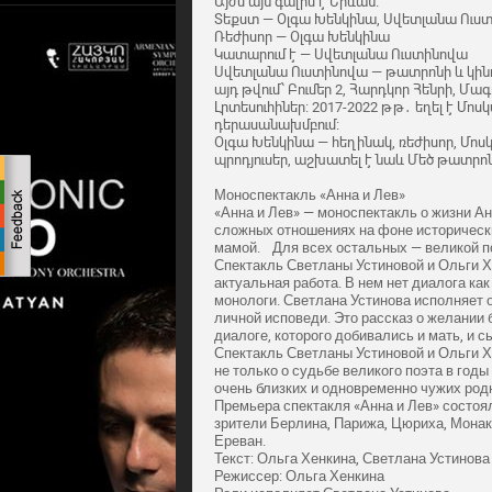
Այժմ այն գալիս է Երևան։
Տեքստ — Օլգա Խենկինա, Սվետլանա Ուս
Ռեժիսոր — Օլգա Խենկինա
Կատարում է — Սվետլանա Ուստինովա
Սվետլանա Ուստինովա — թատրոնի և կինոյ
այդ թվում՝ Բումեր 2, Հարդկոր Հենրի, Մ
Լրտեսուհիներ: 2017-2022 թթ․ եղել է 
դերասանախմբում։
Օլգա Խենկինա — հեղինակ, ռեժիսոր, Մ
պրոդյուսեր, աշխատել է նաև Մեծ թատրոն
Моноспектакль «‎Анна и Лев»‎
«‎Анна и Лев»‎ — моноспектакль о жизни А
сложных отношениях на фоне историческ
мамой. Для всех остальных — великой п
Спектакль Светланы Устиновой и Ольги Х
актуальная работа. В нем нет диалога ка
монологи. Светлана Устинова исполняет 
личной исповеди. Это рассказ о желании
диалоге, которого добивались и мать, и сы
Спектакль Светланы Устиновой и Ольги 
не только о судьбе великого поэта в год
очень близких и одновременно чужих род
Премьера спектакля «Анна и Лев» состо
зрители Берлина, Парижа, Цюриха, Монако
Ереван.
Текст: Ольга Хенкина, Светлана Устинова
Режиссер: Ольга Хенкина