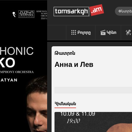
Բոլորը
Կինո
Թատրոն
Анна и Лев
Հիմնական