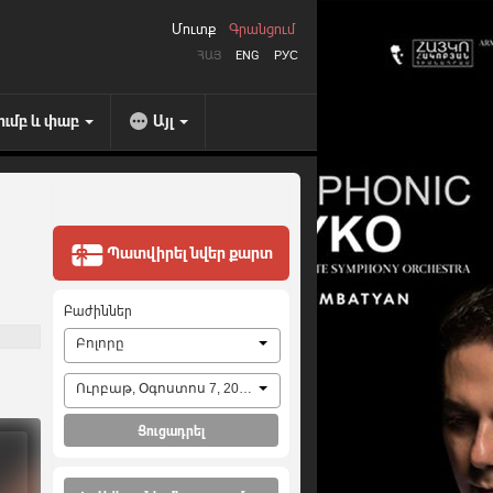
Մուտք
Գրանցում
ՀԱՅ
ENG
РУС
ումբ և փաբ
Այլ
Պատվիրել նվեր քարտ
Բաժիններ
Բոլորը
Ուրբաթ, Օգոստոս 7, 2026
Ցուցադրել