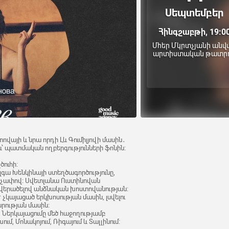
Սեպտեմբեր
Հինգշաբթի, 19:0
Մհեր Մկրտչյանի անվ
արտիստական թատր
այի և նրա որդի Լև Գումիլյովի մասին․
ջև՝ պատմական ողբերգությունների ֆոնին։
ուհի։
լգա Խենկինայի ստեղծագործությունը,
ևաչափով։ Սվետլանա Ուստինովան
ը վերածելով անձնական խոստովանության։
է չկայացած երկխոսության մասին, լսվելու
արության մասին։
մ։ Ներկայացումը մեծ հաջողությամբ
խում, Մոնակոյում, Ռիգայում և Տալլինում։