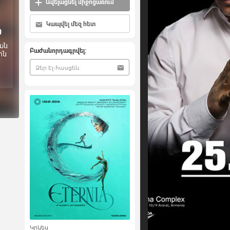
Ավելացնել միջոցառում
Կապվել մեզ հետ
0
ան
Բաժանորդագրվել:
ոն
Կրկես