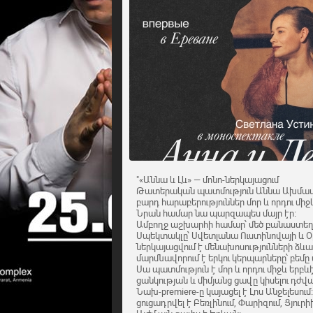
"«Աննա և Լև» — մոնո-ներկայացում
Թատերական պատմություն Աննա Ախմատով
բարդ հարաբերություններ մոր և որդու մի
Նրան համար նա պարզապես մայր էր։
Ամբողջ աշխարհի համար՝ մեծ բանաստեղծ
Սպեկտակլը՝ Սվետլանա Ուստինովայի և Օ
ներկայացվում է մենախոսությունների ձ
մարմնավորում է երկու կերպարները՝ բեմ
Սա պատմություն է մոր և որդու միջև երբև
ցանկության և միմյանց ցավը կիսելու դժվ
Նախ-premiere-ը կայացել է Լոս Անջելեսու
ցուցադրվել է Բեռլինում, Փարիզում, Ցյուրի