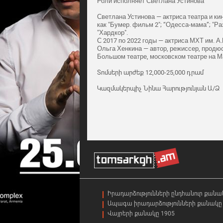
Роли исполняет Светлана Устинова
Светлана Устинова — актриса театра и кин
как "Бумер. фильм 2"; “Одесса-мама”; "Ра
"Хардкор".
С 2017 по 2022 годы — актриса МХТ им. А.
Ольга Хенкина — автор, режиссер, продюс
Большом театре, московском театре на М
Տոմսերի արժեք 12,000-25,000 դրամ
Կազմակերպիչ Նինա Հարությունյան Ա/Ձ
Իրադարձությունների ընդհանուր քանա
Ապագա իրադարձությունների քանակը 
Վայրերի քանակը 1905