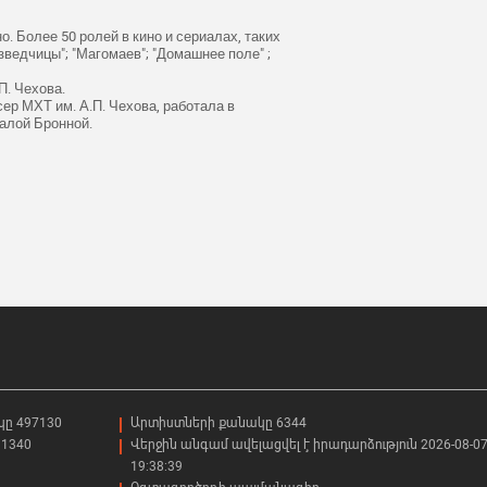
о. Более 50 ролей в кино и сериалах, таких
зведчицы"; "Магомаев"; "Домашнее поле" ;
П. Чехова.
ер МХТ им. А.П. Чехова, работала в
алой Бронной.
կը 497130
Արտիստների քանակը 6344
1340
Վերջին անգամ ավելացվել է իրադարձություն 2026-08-0
19:38:39