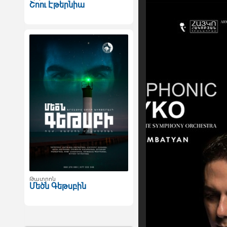
Շոու Էթերնիա
Թատրոն
Մեծն Գեթսբին