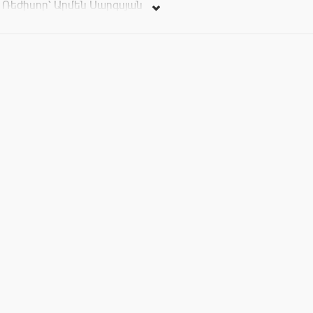
Ռեժիսոր՝ Արմեն Սարգսյան
Կոմպոզիտոր՝ Վահե Հայրապետյան
Պարերը՝ Թագուհի Հակոբյանի
Տոմսերի արժեքն է 1000-1500-2000 դրամ