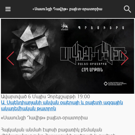
«Սասունցի Դավիթ» բալետ-օրատորիա
Ավարտված
6
Մայիս
Չորեքշաբթի
19:00
Ա. Սպենդիարյանի անվան օպերայի և բալետի ազգային
ակադեմիական թատրոն
«Սասունցի Դավիթ» բալետ-օրատորիա
Հայկական անմահ էպոսի բացառիկ բեմական