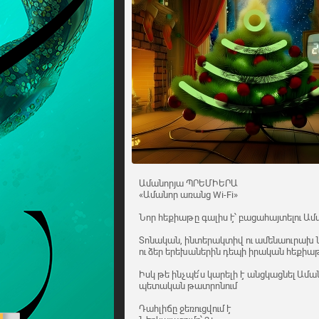
Ամանորյա ՊՐԵՄԻԵՐԱ
«Ամանոր առանց Wi-Fi»
Նոր հեքիաթը գալիս է՝ բացահայտելու Ամ
Տոնական, ինտերակտիվ ու ամենաուրախ 
ու ձեր երեխաներին դեպի իրական հեքիա
Իսկ թե ինչպե՛ս կարելի է անցկացնել Ամա
պետական թատրոնում
Դահլիճը ջեռուցվում է