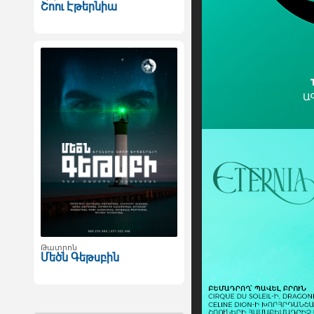
Շոու Էթերնիա
Թատրոն
Մեծն Գեթսբին