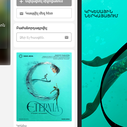
Ավելացնել միջոցառում
Կապվել մեզ հետ
ոն
Բաժանորդագրվել:
Կրկես