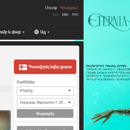
Մուտք
Գրանցում
ՀԱՅ
ENG
РУС
ումբ և փաբ
Այլ
Պատվիրել նվեր քարտ
Բաժիններ
Բոլորը
Ուրբաթ, Օգոստոս 7, 2026
Ցուցադրել