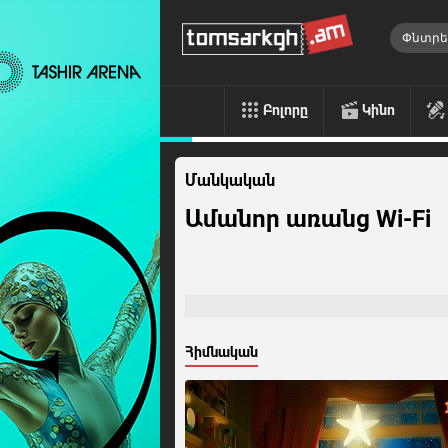
Բոլորը
Կինո
Մանկական
Ամանոր առանց Wi-Fi
Հիմնական