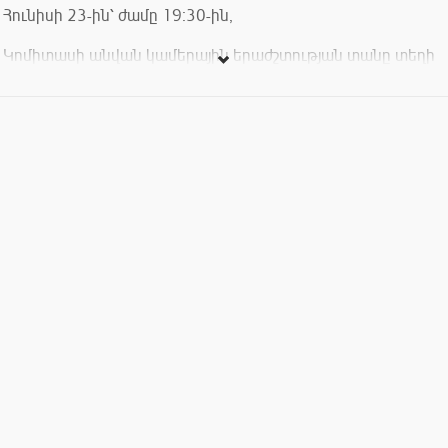
Հունիսի 23-ին՝ ժամը 19։30-ին,
Կոմիտասի անվան կամերային երաժշտության տանը տեղի
կունենա Կոմիտասի անվան ազգային քառյակի և
դաշնակահար Հայկ Մելիքյանի համերգը՝ նվիրված Դմիտրի
Շոստակովիչի 120-ամյակին։
Ծրագրում՝
Դմիտրի Շոստակովիչ․ Կվարտետ N 7
Դմիտրի Շոստակովիչ․ Դաշնամուրային կվինտետ
Մինչև 6 տարեկան երեխաների մուտքը արգելվում է։
Տոմսերի արժեքը՝ 3000, 4000, 5000, 7000 դրամ:
Komitas Quartet &amp; Hayk Melikyan։ Dmitri Shostakovich-
120
On June 23, at 7:30 PM,
A concert by the Komitas National Quartet and pianist Hayk