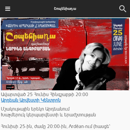
Շոպենիադա
Ավարտված
25
Հունիս
Հինգշաբթի
20:00
Արդեան Արվեստի Կենտրոն
Մշակութային երեկո Արդեանում
Խաչմերուկ կերպարվեստի և երաժշտության
Հունիսի 25-ին, ժամը 20:00-ին, Ardēan-ում (հասցե՝