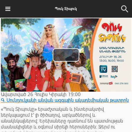
Պուկ Տիպուկ
Play
Video
Ավարտված
26
Հուլիս
Կիրակի
19:00
Գ. Սունդուկյանի անվան ազգային ակադեմիական թատրոն
«Պուկ Տիպուկը» երաժշտական և ինտերակտիվ
ներկայացում է՝ լի ծիծաղով, արկածներով և
անակնկալներով։ Երեխաները դառնում են պատմության
մասնակիցներ և օգնում սիրելի հերոսներին։ Ջերմ ու