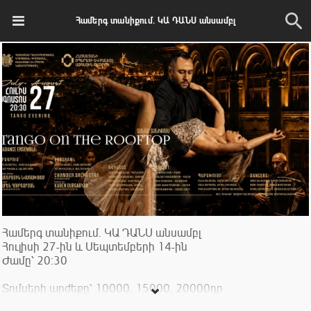
Համերգ տանիքում. ԿԱ ԴԱՆՍ անսամբլ
Համերգ տանիքում. ԿԱ ԴԱՆՍ անսամբլ
Հուլիսի 27-ին և Սեպտեմբերի 14-ին
Ժամը՝ 20:30
Տոմսերի արժեքը՝ 10000, 15000, 20000դր
Կազմակերպիչ՝ Ա.Սպենդիարյանի անվան օպերայի և