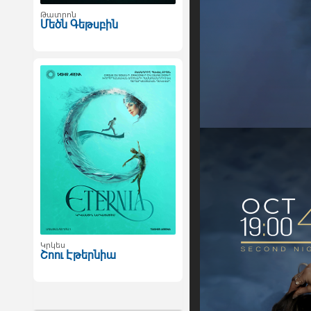
Թատրոն
Մեծն Գեթսբին
Կրկես
Շոու Էթերնիա