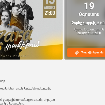
19
Օգոստոս
Չորեքշաբթի, 21:0
Արամ Խաչատրյան
համերգասրահ
Պատվիրել տոմս
նիք
բաց երկնքի տակ, Երևանի ամառային
կո՝ ջազային տրամադրությամբ, սիրված
եցիկ տեսարանով: