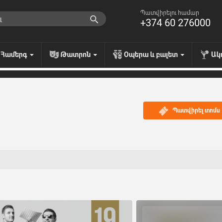
Պատվիրելու համար
+374 60 276000
Համերգ
Թատրոն
Օպերա և բալետ
Ակ
Պատվիրել տոմս