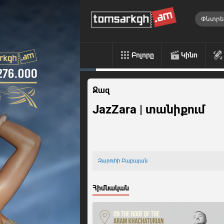
Բոլորը
Կինո
Ջազ
JazZara | տանիքում
Զարուհի Բաբայան
Հիմնական