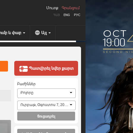
Մուտք
Գրանցում
ՀԱՅ
ENG
РУС
ումբ և փաբ
Այլ
Պատվիրել նվեր քարտ
Բաժիններ
Բոլորը
Ուրբաթ, Օգոստոս 7, 2026
Ցուցադրել