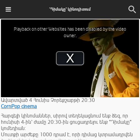
"Դիմակը" կինոդիտում
This
is
Playback on other Websites has been disabled by the video
a
modal
owner.
window.
Play
Video
Ավարտված
4
Հունիս
Չորեքշաբթի
20:30
CornPop cinema
Հարգելի կինոմաններ, սիրով տեղեկացնում ենք ձեզ, որ
հունիսի 4-ին՝ ժամը 20:30-ին ցուցադրելու ենք "Դիմակը"
կոմեդիան:
Մուտքի արժեքը 1000 դրամ է, որի դիմաց կտրամադրվեն