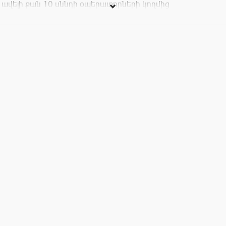
ավելի քան 10 սննդի օպերատորների կողմից
• Տարածքի անվտանգության ապահովում