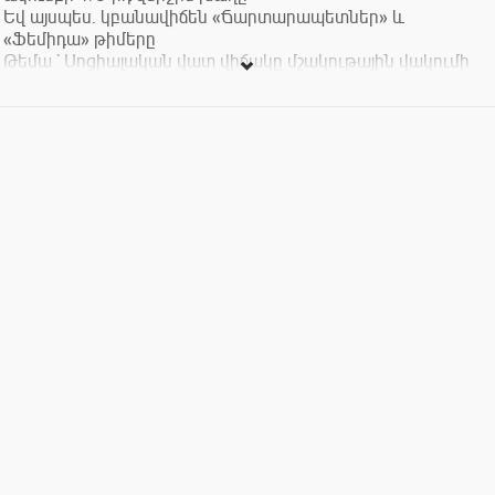
Եվ այսպես. կբանավիճեն «Ճարտարապետներ» և
«Ֆեմիդա» թիմերը
Թեմա ` Սոցիալական վատ վիճակը մշակութային վակումի
պատճառ
Խաղից հետ տեղի կունենա 1/4-րդի վիճակահանությունը:
Բանավեճի ընթացքում հանդիսատեսը նույնպես ակտիվ
ներգրավվում է ամբողջ ընթացքում` արտահայտելով իր
կարծիքը և գնահատելով թիմերի խաղը:
Եթե ցանկանում եք մասնակցել, շտապեք գրանցվել։