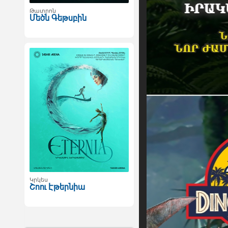
Թատրոն
Մեծն Գեթսբին
Կրկես
Շոու Էթերնիա