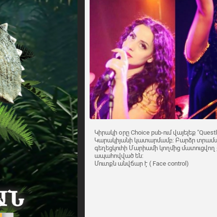
Կիրակի օրը Choice pub-ում վայելեք "Que
Կարակիյանի կատարմամբ: Բարձր տրամադր
գեղեցկուհի Մարիամի կողմից մատուցվող 
ապահովված են:
Մուտքն անվճար է ( Face control)