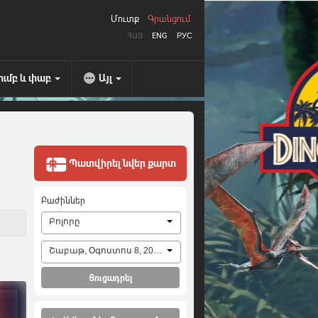
Մուտք
Գրանցում
ՀԱՅ
ENG
РУС
ումբ և փաբ
Այլ
Պատվիրել նվեր քարտ
Բաժիններ
Բոլորը
Շաբաթ, Օգոստոս 8, 2026
Ցուցադրել