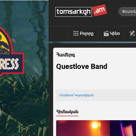
Բոլորը
Կինո
Համերգ
Questlove Band
Մարիամ Կարակիյան
Հիմնական