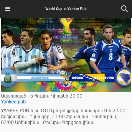
World Cup at Yankee Pub
Ավարտված
15
Հունիս
Կիրակի
20:00
Yankee pub
YANKEE PUB-ն ու TOTO բուքմեյքերը հրավիրում են 20:00
Շվեյցարիա - Էկվադոր, 23:00 Ֆրանսիա - Հոնդուրաս,
02:00 Արենտինա - Բոսնիա-Գերցեգովինա