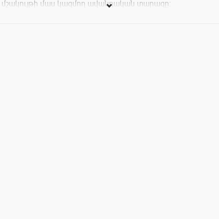
մշակույթի մաս կազմող ավանդական տարազը:
Միջոցառման ընթացքում կլինի տարազի դեֆիլե ու
տարազի պատմության ներկայացում ըստ
տարածաշրջանների և ժամանակաշրջանների, ինչպես նաև
ավանդական երգ ու պար, ժողովրդական խաղեր: