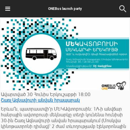
ONEBus launch party
Ավարտված
30
Հունիս
Երկուշաբթի
18:00
Շառլ Ազնավուրի անվան հրապարակ
Երևա՜ն, պատրաստվի՛ր ՄԵԿԱվտոբուսին։ 1A-ի անվճար
հանրային ավտոբուսի մեկնարկը տեղի կունենա հունիսի
30-ին Շառլ Ազնավուրի անվան հրապարակում (Մոսկվա
կինոթատրոնի դիմաց)՝ 2 ժամ տևողությամբ էլեկտրոնային