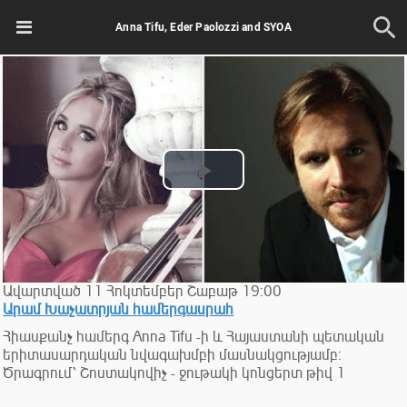
Anna Tifu, Eder Paolozzi and SYOA
Play
Video
Ավարտված
11
Հոկտեմբեր
Շաբաթ
19:00
Արամ Խաչատրյան համերգասրահ
Հիասքանչ համերգ Anna Tifu -ի և Հայաստանի պետական
երիտասարդական նվագախմբի մասնակցությամբ:
Ծրագրում՝ Շոստակովիչ - ջութակի կոնցերտ թիվ 1