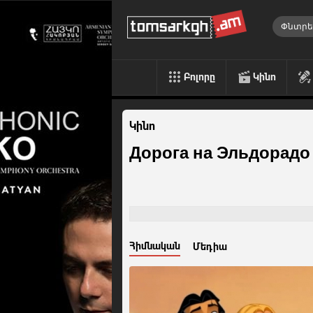
Բոլորը
Կինո
Կինո
Дорога на Эльдорадо
Հիմնական
Մեդիա