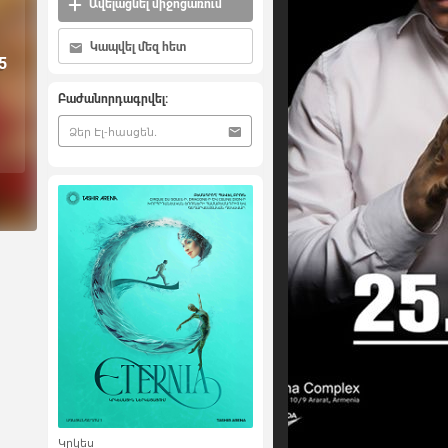
Ավելացնել միջոցառում
Կապվել մեզ հետ
5
Բաժանորդագրվել:
Կրկես