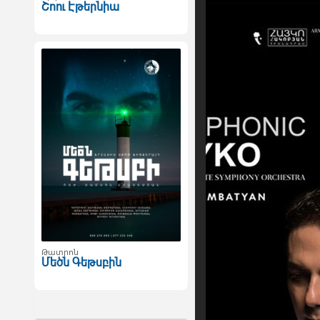
Շոու Էթերնիա
Թատրոն
Մեծն Գեթսբին