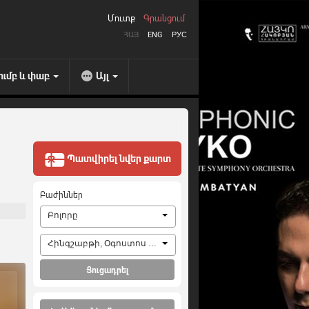
Մուտք
Գրանցում
ՀԱՅ
ENG
РУС
ումբ և փաբ
Այլ
Պատվիրել նվեր քարտ
Բաժիններ
Բոլորը
Հինգշաբթի, Օգոստոս 6, 2026
Ցուցադրել