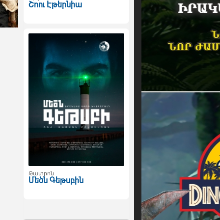
Շոու Էթերնիա
Թատրոն
Մեծն Գեթսբին