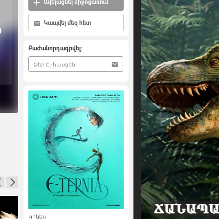
Ավելացնել միջոցառում
Կապվել մեզ հետ
0
Բաժանորդագրվել:
Կրկես