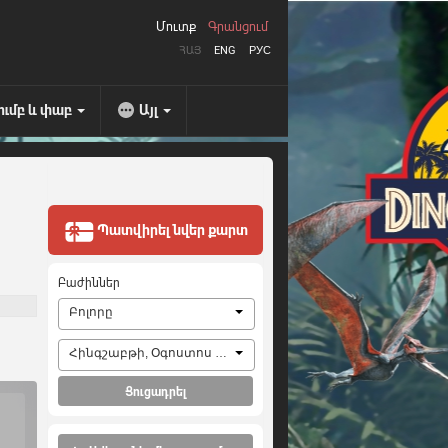
Մուտք
Գրանցում
ՀԱՅ
ENG
РУС
ումբ և փաբ
Այլ
Պատվիրել նվեր քարտ
Բաժիններ
Բոլորը
Հինգշաբթի, Օգոստոս 6, 2026
Ցուցադրել