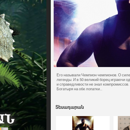
Его называли Чемпион чемпионов. О силе
легенды. И в 50 великий борец играючи о
и справедливости не знал компромиссов.
Богатыря на обе лопатки…
Տեսադարան