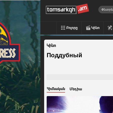
Բոլորը
Կինո
Կինո
Поддубный
Հիմնական
Մեդիա