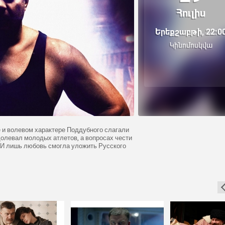
Հուլիս
Երեքշաբթի, 22:0
Կինոմոսկվա
 и волевом характере Поддубного слагали
долевал молодых атлетов, а вопросах чести
 И лишь любовь смогла уложить Русского