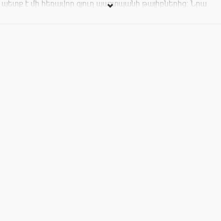
պետք է մի հեռավոր գյուղ պաշտպանի թալիբներից: Նրա
ուղեկիցներից մեկը՝ Թարիքը, երիտասարդ թարգմանիչ է,
որի պարտականությունը զինվորների և գյուղացիների
միջև միջնորդ լինելն է: Երկու կողմերն էլ դժվարությունների
են բախվում՝ փորձելով հաղթահերել կենսակերպերիի
տարբերությունները: