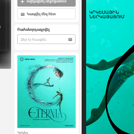
Ավելացնել միջոցառում
Կապվել մեզ հետ
ն
Բաժանորդագրվել:
Կրկես