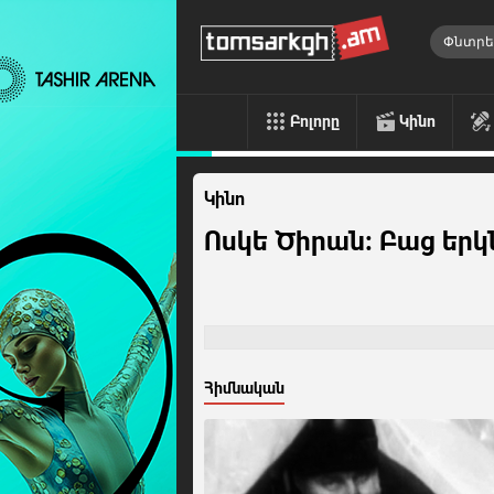
Բոլորը
Կինո
Կինո
Ոսկե Ծիրան: Բաց եր
Հիմնական