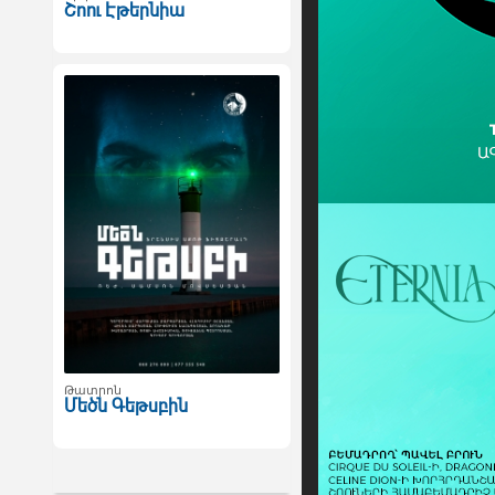
Շոու Էթերնիա
Թատրոն
Մեծն Գեթսբին