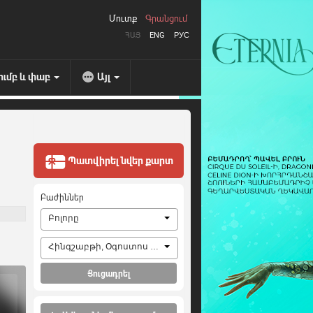
Մուտք
Գրանցում
ՀԱՅ
ENG
РУС
ումբ և փաբ
Այլ
Պատվիրել նվեր քարտ
Բաժիններ
Բոլորը
Հինգշաբթի, Օգոստոս 6, 2026
Ցուցադրել