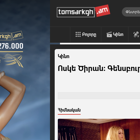
Բոլորը
Կինո
Կինո
Ոսկե Ծիրան: Գենսբու
Հիմնական