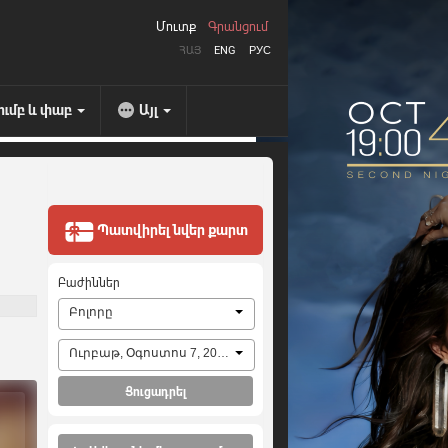
Մուտք
Գրանցում
ՀԱՅ
ENG
РУС
ումբ և փաբ
Այլ
Պատվիրել նվեր քարտ
Բաժիններ
Բոլորը
Ուրբաթ, Օգոստոս 7, 2026
Ցուցադրել