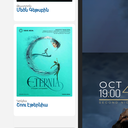
Թատրոն
Մեծն Գեթսբին
Կրկես
Շոու Էթերնիա