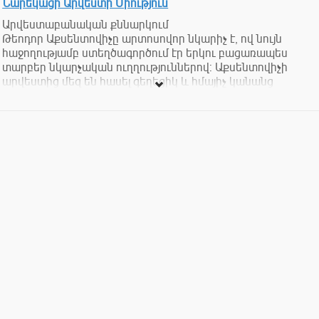
Նարեկացի Արվեստի Միություն
Արվեստաբանական քննարկում
Թեոդոր Աքսենտովիչը արտոսովոր նկարիչ է, ով նույն
հաջողությամբ ստեղծագործում էր երկու բացառապես
տարբեր նկարչական ուղղություններով: Աքսենտովիչի
արվեստից մեզ են հասել գեղեցիկ և հմայիչ կանանց
հարյուրավոր դիմանկարներ: Դրանք փարիզյան
շքեղությամբ փայլող կանանց դիմանկարներ են՝
պարահանդեսային զգեստներով, զարդարանքով նուրբ
արդուզարդով՝ ձեռքներին պահած հովհարներ, դիմակներ,
ծաղիկներ, կարդացող, մտազբաղ կանայք: Նրա արվեստը
կարևոր տեղ է գրավում լեհական գեղանկարչության
պատմության մեջ:
Աքսենտովիչի հրաշալի նկարները զարդարում են
Լեհաստանի բազմաթիվ քաղաքների պատկերասրահներն
ու թանգարանները. Վարշավա, Կրակով, Պոզնան, Վռոցլավ,
Լյուբլին և այլ: