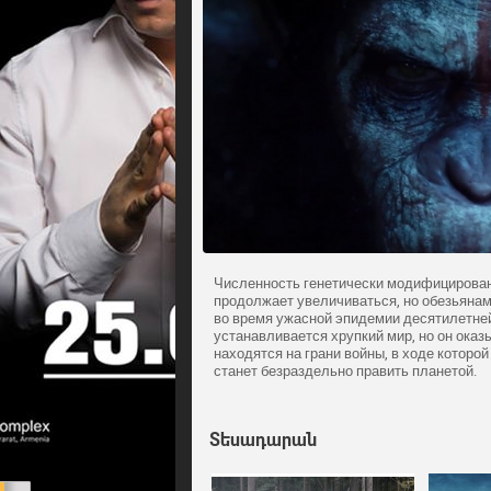
Численность генетически модифицирован
продолжает увеличиваться, но обезьяна
во время ужасной эпидемии десятилетне
устанавливается хрупкий мир, но он ока
находятся на грани войны, в ходе которой
станет безраздельно править планетой.
Տեսադարան