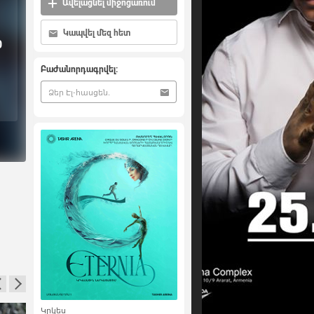
Ավելացնել միջոցառում
Կապվել մեզ հետ
0
Բաժանորդագրվել:
Կրկես