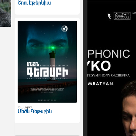
Շոու Էթերնիա
Թատրոն
Մեծն Գեթսբին