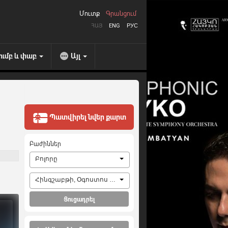
Մուտք
Գրանցում
ՀԱՅ
ENG
РУС
ումբ և փաբ
Այլ
Պատվիրել նվեր քարտ
Բաժիններ
Բոլորը
Հինգշաբթի, Օգոստոս 6, 2026
Ցուցադրել