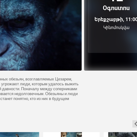
Օգոստոս
Երեքշաբթի, 11:0
Կինոմոսկվա
ных обезьян, возглавляемых Цезарем,
м угрожают люди, которым удалось выжить
й давности. Поначалу между соперниками
зывается недолговечным. Обезьяны и люди
 станет понятно, кто из них в будущем