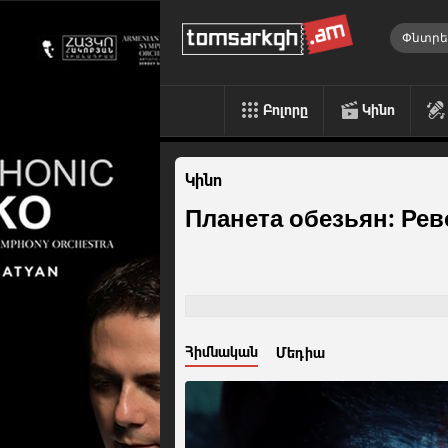
Բոլորը
Կինո
Կինո
Планета обезьян: Ре
Հիմնական
Մեդիա