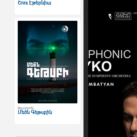
Շոու Էթերնիա
Թատրոն
Մեծն Գեթսբին