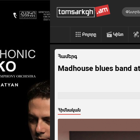
Բոլորը
Կինո
Համերգ
Madhouse blues band at
Հիմնական