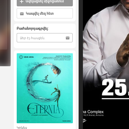
Ավելացնել միջոցառում
Կապվել մեզ հետ
Բաժանորդագրվել:
Կրկես