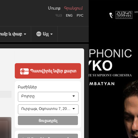
Մուտք
Գրանցում
ՀԱՅ
ENG
РУС
ումբ և փաբ
Այլ
Պատվիրել նվեր քարտ
Բաժիններ
Բոլորը
Ուրբաթ, Օգոստոս 7, 2026
Ցուցադրել