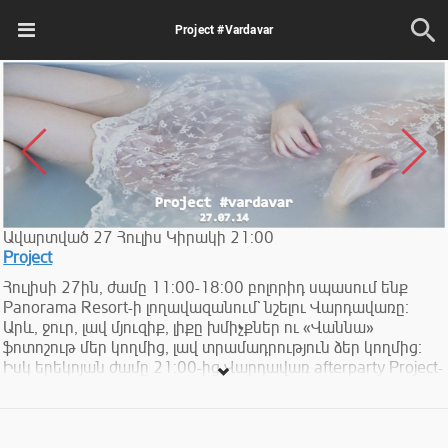
Project #Vardavar
Ավարտված
27
Հուլիս
Կիրակի
21:00
Project
Հուլիսի 27ին, ժամը 11:00-18:00 բոլորիդ սպասում ենք
Panorama Resort-ի լողավազանում` նշելու Վարդավառը։
Արև, ջուր, լավ մյուզիք, լիքը խմիչքներ ու «Վաննա»
ֆոտոշութ մեր կողմից, լավ տրամադրություն ձեր կողմից։
Իսկ երեկոյան ժամը 21:00-ից Վարդավառ afterparty Project-
ում ` Դավիթ Մինասյանի հետ։
Լողավազանի մուտքավճարը` 3000 դրամ։ Տեղերը
սահմանափակ են, պատվիրելու համար խնդրում ենք