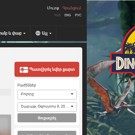
Մուտք
Գրանցում
ՀԱՅ
ENG
РУС
ումբ և փաբ
Այլ
Պատվիրել նվեր քարտ
Բաժիններ
Բոլորը
Շաբաթ, Օգոստոս 8, 2026
Ցուցադրել