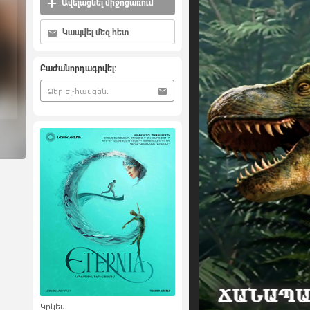
Ավելացնել միջոցառում
Կապվել մեզ հետ
Բաժանորդագրվել:
Կրկես