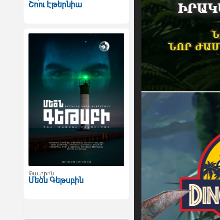
Շոու Էթերնիա
Թատրոն
Մեծն Գեթսբին