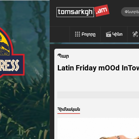
Բոլորը
Կինո
Պար
Latin Friday mOOd InTo
Հիմնական