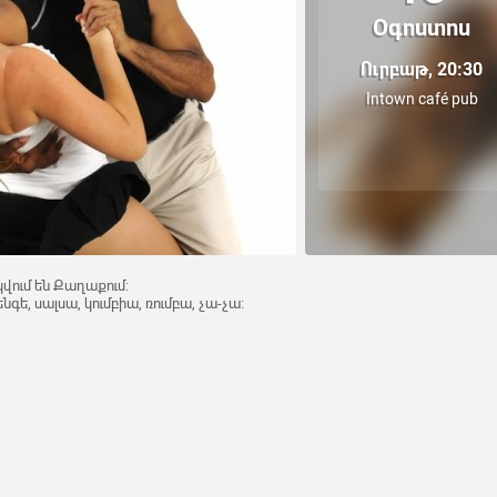
Օգոստոս
Ուրբաթ, 20:30
Intown café pub
վում են Քաղաքում:
նգե, սալսա, կումբիա, ռումբա, չա-չա: