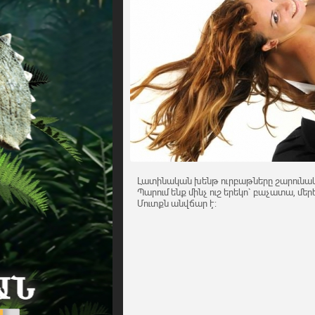
Լատինական խենթ ուրբաթները շարունակ
Պարում ենք մինչ ուշ երեկո` բաչատա, մերե
Մուտքն անվճար է: