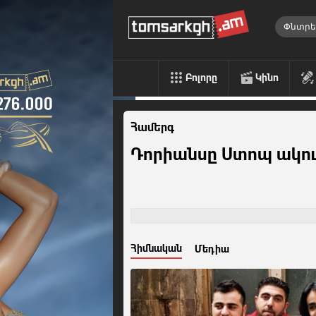
Բոլորը
Կինո
Համերգ
Դորիանսը Ստոպ ակու
Հիմնական
Մեդիա