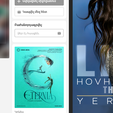
Ավելացնել միջոցառում
Կապվել մեզ հետ
Բաժանորդագրվել:
Կրկես