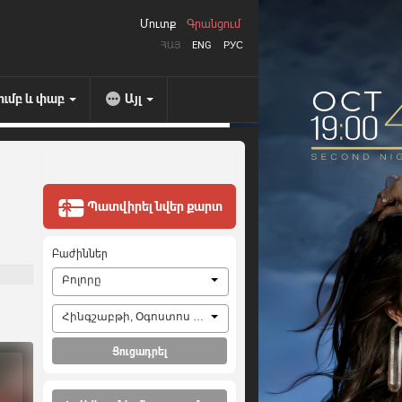
Մուտք
Գրանցում
ՀԱՅ
ENG
РУС
ումբ և փաբ
Այլ
Պատվիրել նվեր քարտ
Բաժիններ
Բոլորը
Հինգշաբթի, Օգոստոս 6, 2026
Ցուցադրել