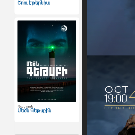
Շոու Էթերնիա
Թատրոն
Մեծն Գեթսբին