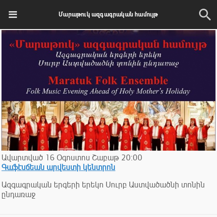
Մարաթուկ ազգագրական համույթ
Ավարտված
16
Օգոստոս
Շաբաթ
20:00
Գաֆէսճեան արվեստի կենտրոն
Ազգագրական երգերի երեկո Սուրբ Աստվածածնի տոնին
ընդառաջ