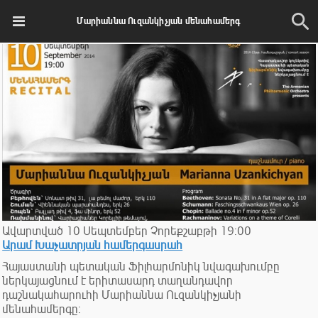
Մարիաննա Ուզանկիչյան մենահամերգ
Ավարտված
10
Սեպտեմբեր
Չորեքշաբթի
19:00
Արամ Խաչատրյան համերգասրահ
Հայաստանի պետական Ֆիլհարմոնիկ նվագախումբը
ներկայացնում է երիտասարդ տաղանդավոր
դաշնակահարուհի Մարիաննա Ուզանկիչյանի
մենահամերգը: