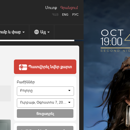
Մուտք
Գրանցում
ՀԱՅ
ENG
РУС
ումբ և փաբ
Այլ
Պատվիրել նվեր քարտ
Բաժիններ
Բոլորը
Ուրբաթ, Օգոստոս 7, 2026
Ցուցադրել