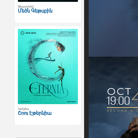
Թատրոն
Մեծն Գեթսբին
Կրկես
Շոու Էթերնիա