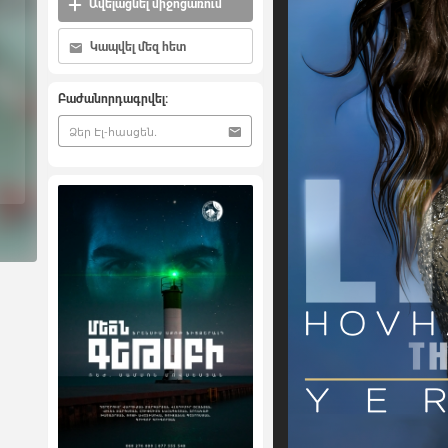
Ավելացնել միջոցառում
Կապվել մեզ հետ
Բաժանորդագրվել: