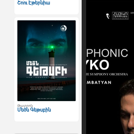
Շոու Էթերնիա
Թատրոն
Մեծն Գեթսբին