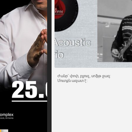
Ժանր` փոփ, բլյուզ, սոֆթ ջազ:
Մուտքն ազատ է: