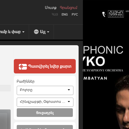
Մուտք
Գրանցում
ՀԱՅ
ENG
РУС
ումբ և փաբ
Այլ
Պատվիրել նվեր քարտ
Բաժիններ
Բոլորը
Հինգշաբթի, Օգոստոս 6, 2026
Ցուցադրել