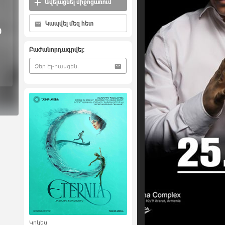
Ավելացնել միջոցառում
Կապվել մեզ հետ
0
Բաժանորդագրվել:
Կրկես