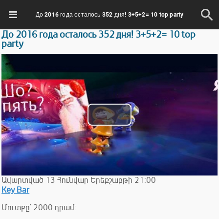
До 2016 года осталось 352 дня! 3+5+2= 10 top party
До 2016 года осталось 352 дня! 3+5+2= 10 top
party
Play
Video
Ավարտված
13
Հունվար
Երեքշաբթի
21:00
Key Bar
Մուտքը` 2000 դրամ: