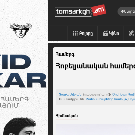
Բոլորը
Կինո
Համերգ
Հոբելյանական համեր
Տաթև Ավջյան
(դասատու՝ պրոֆ.
Ծովինար Հով
Մասնակցում են`
Քանոնահարների համույթ
,
Աղա
Հիմնական