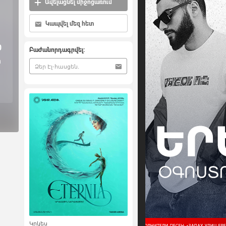
Ավելացնել միջոցառում
Կապվել մեզ հետ
0
Բաժանորդագրվել:
ի
Կրկես