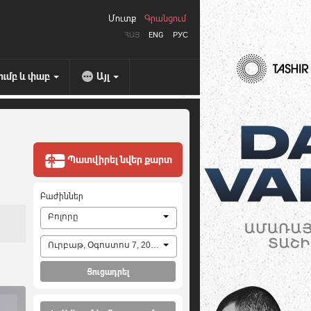
Մուտք
Գրանցում
ՀԱՅ
ENG
РУС
ումբ և փաբ
Այլ
Պատվիրել նվեր քարտ
Բաժիններ
Բոլորը
Ուրբաթ, Օգոստոս 7, 2026
Ցուցադրել