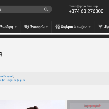
Պատվիրելու համար
+374 60 276000
Համերգ
Թատրոն
Օպերա և բալետ
Ակ
գ
հաննիսյան
)
վնի Հովհաննիսյան
Ավարտված