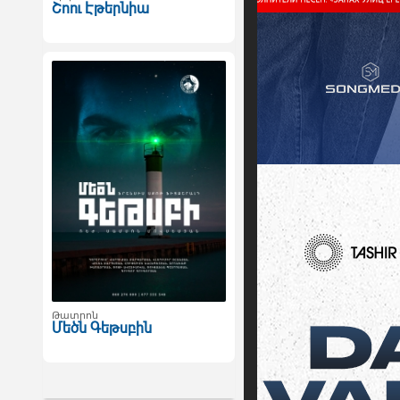
Շոու Էթերնիա
Թատրոն
Մեծն Գեթսբին