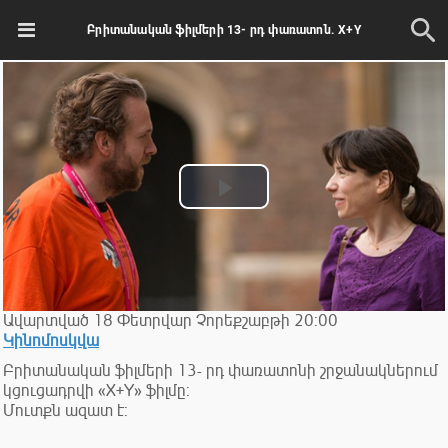
Բրիտանական ֆիլմերի 13- րդ փառատոն. X+Y
Play
Video
Ավարտված
18
Փետրվար
Չորեքշաբթի
20:00
Կինոմոսկվա
Բրիտանական ֆիլմերի 13- րդ փառատոնի շրջանակներում
կցուցադրվի «X+Y» ֆիլմը:
Մուտքն ազատ է: