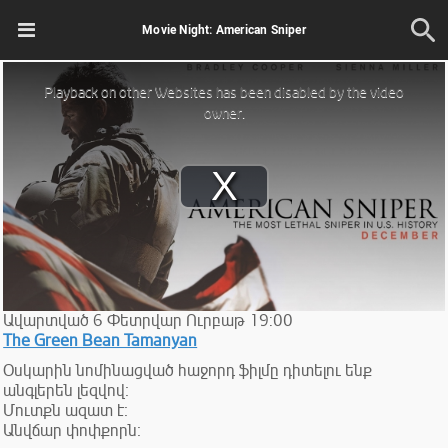
Movie Night: American Sniper
This
is
Playback on other Websites has been disabled by the video
a
modal
owner.
window.
Play
Video
Ավարտված
6
Փետրվար
Ուրբաթ
19:00
The Green Bean Tamanyan
Օսկարին նոմինացված հաջորդ ֆիլմը դիտելու ենք
անգլերեն լեզվով։
Մուտքն ազատ է։
Անվճար փոփքորն։