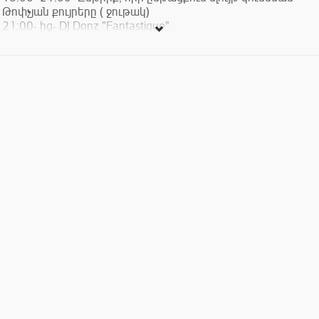
Թոփչյան քույրերը ( ջութակ)
21:00- ից- DJ Donz "Fantastique"