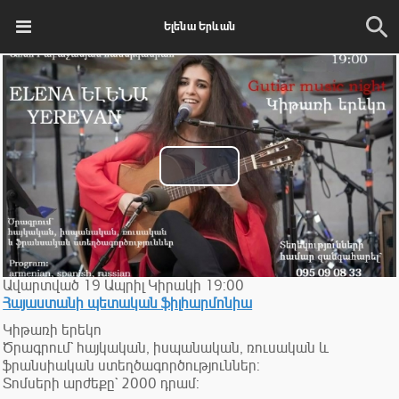
Ելենա Երևան
Play
Video
Ավարտված
19
Ապրիլ
Կիրակի
19:00
Հայաստանի պետական ֆիլհարմոնիա
Կիթառի երեկո
Ծրագրում` հայկական, իսպանական, ռուսական և
ֆրանսիական ստեղծագործություններ:
Տոմսերի արժեքը` 2000 դրամ: