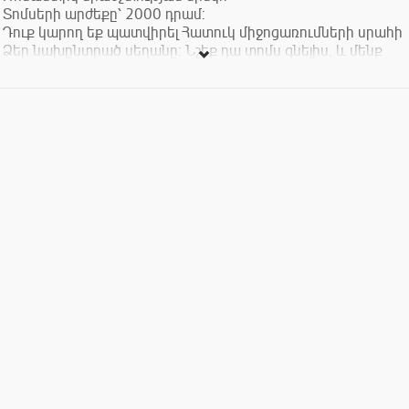
Տոմսերի արժեքը՝ 2000 դրամ:
Դուք կարող եք պատվիրել Հատուկ միջոցառումների սրահի
Ձեր նախընտրած սեղանը: Նշեք դա տոմս գնելիս, և մենք
կամրագրենք սեղանը հատուկ Ձեզ համար:
Դարձեք Գաֆէսճեան արվեստի կենտրոնի անդամ և
անվճար դիտեք ԳԱԿ-ի ցուցադրությունները, ստացեք 10%
զեղչ բոլոր հատուկ միջոցառումների` այդ թվում
համերգաշարերի և դասախոսությունների համար, ինչպես
նաև Թանգարանի խանութի ողջ տեսականու համար:
Սիրով տեղեկացնում ենք նաև, որ երաժշտական ծրագրերի
տոմսերով կարելի է մեկ անվճար այց կատարել թանգարանի
բոլոր ցուցասրահները` համերգի օրվանից մեկ շաբաթվա
ընթացքում: