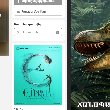
Ավելացնել միջոցառում
Կապվել մեզ հետ
0
ի
Բաժանորդագրվել:
Կրկես