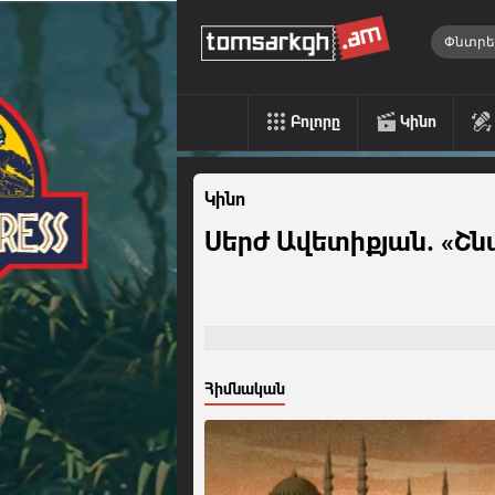
Բոլորը
Կինո
Կինո
Սերժ Ավետիքյան. «Շ
Հիմնական