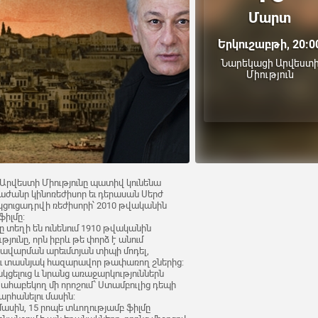
Մարտ
Երկուշաբթի, 20:0
Նարեկացի Արվեստ
Միություն
ի Արվեստի Միությունը պատիվ կունենա
աժանր կինոռեժիսոր եւ դերասան Սերժ
ցուցադրվի ռեժիսորի՝ 2010 թվականին
իլմը:
ը տեղի են ունենում 1910 թվականին
յունը, որն իբրև թե փորձ է անում
ռավարման արեւմտյան տիպի մոդել,
ու տասնյակ հազարավոր թափառող շներից:
ելուց և նրանց առաջարկություններն
է ահաբեկող մի որոշում՝ Ստամբուլից դեպի
արհանելու մասին:
ասին, 15 րոպե տևողությամբ ֆիլմը