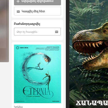
Ավելացնել միջոցառում
Կապվել մեզ հետ
Բաժանորդագրվել:
Կրկես