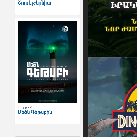
Շոու Էթերնիա
Թատրոն
Մեծն Գեթսբին