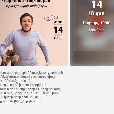
14
Մարտ
Շաբաթ, 19:00
Էօն/Aeon
 հատկապես էքսպերիմենտալ երաժշտության
 «Դեպուտատի Տատի» տեսահոլովակի
 ին` ժամը 19:00- ին:
ղ է, ով ունի շատ յուրօրինակ
անը և երգի տեքստերին: Միջոցառմանը
ն մասը, կցուցադրվեն նրա` նախկինում
ակները նորի հետ միասին:
/ քաղցրավենիք/ մրգեր):