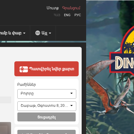
Մուտք
Գրանցում
ՀԱՅ
ENG
РУС
ումբ և փաբ
Այլ
Պատվիրել նվեր քարտ
Բաժիններ
Բոլորը
Շաբաթ, Օգոստոս 8, 2026
Ցուցադրել