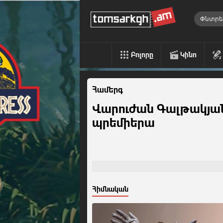
Բոլորը
Կինո
Համերգ
Վարուժան Գալթակյա
պրեմիերա
Հիմնական