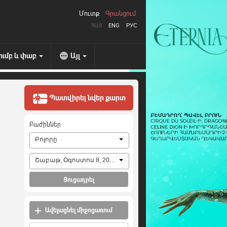
Մուտք
Գրանցում
ՀԱՅ
ENG
РУС
ումբ և փաբ
Այլ
Պատվիրել նվեր քարտ
Բաժիններ
Բոլորը
Շաբաթ, Օգոստոս 8, 2026
Ցուցադրել
Ավելացնել միջոցառում