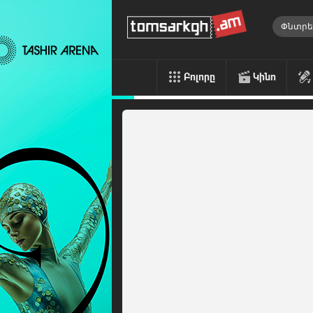
Բոլորը
Կինո