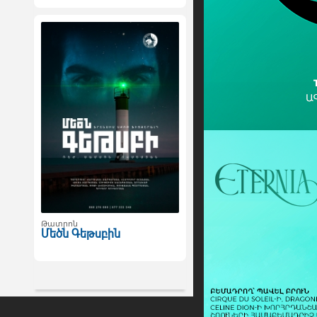
Թատրոն
Մեծն Գեթսբին