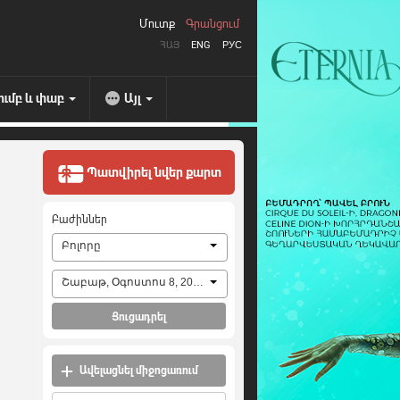
Մուտք
Գրանցում
ՀԱՅ
ENG
РУС
ումբ և փաբ
Այլ
Պատվիրել նվեր քարտ
Բաժիններ
Բոլորը
Շաբաթ, Օգոստոս 8, 2026
Ցուցադրել
Ավելացնել միջոցառում