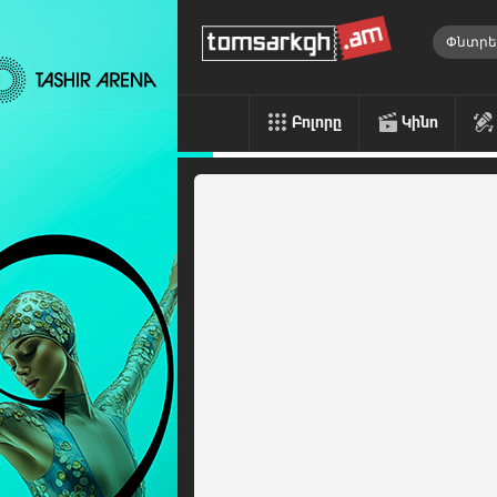
Բոլորը
Կինո