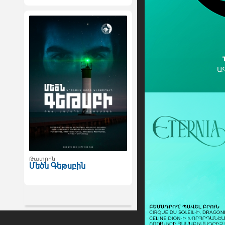
Թատրոն
Մեծն Գեթսբին