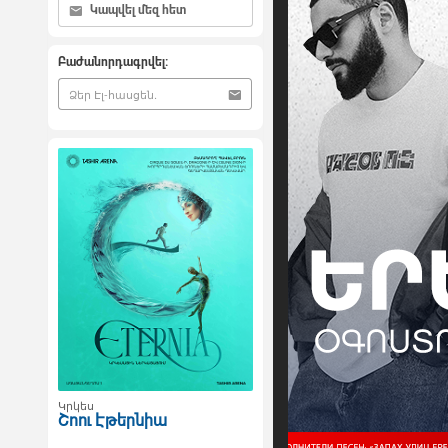
Կապվել մեզ հետ
Բաժանորդագրվել:
Կրկես
Շոու Էթերնիա