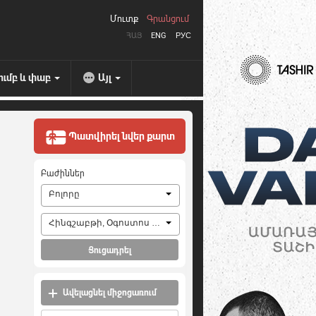
Մուտք
Գրանցում
ՀԱՅ
ENG
РУС
ումբ և փաբ
Այլ
Պատվիրել նվեր քարտ
Բաժիններ
Բոլորը
Հինգշաբթի, Օգոստոս 6, 2026
Ցուցադրել
Ավելացնել միջոցառում