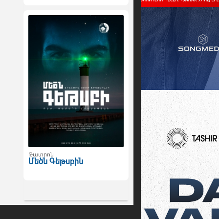
Թատրոն
Մեծն Գեթսբին