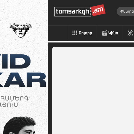
Բոլորը
Կինո