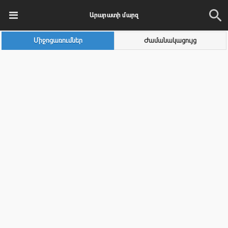
Արարատի մարզ
Միջոցառումներ
Ժամանակացույց