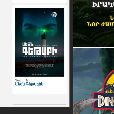
Թատրոն
Մեծն Գեթսբին