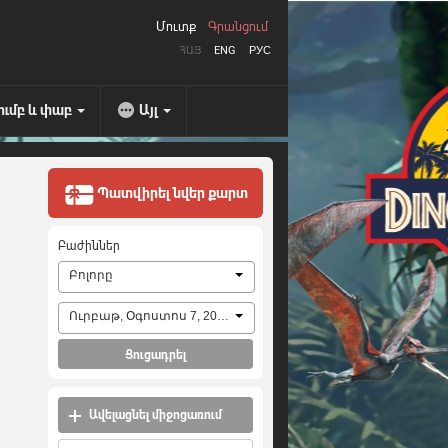
Մուտք
Գրանցում
ՀԱՅ
ENG
РУС
ումբ և փաբ
Այլ
Պատվիրել նվեր քարտ
Բաժիններ
Բոլորը
Ուրբաթ, Օգոստոս 7, 2026
Ցուցադրել
Ավելացնել միջոցառում