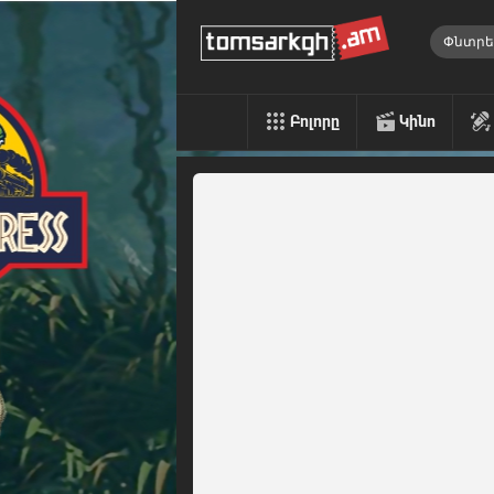
Բոլորը
Կինո