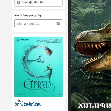
Կապվել մեզ հետ
Բաժանորդագրվել:
Կրկես
Շոու Էթերնիա