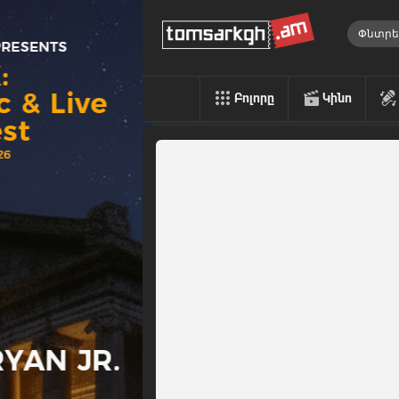
Բոլորը
Կինո