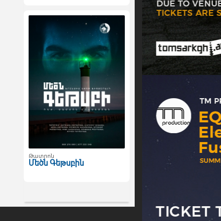
Թատրոն
Մեծն Գեթսբին