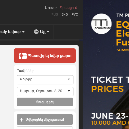
Մուտք
Գրանցում
ՀԱՅ
ENG
РУС
ումբ և փաբ
Այլ
Պատվիրել նվեր քարտ
Բաժիններ
Բոլորը
Շաբաթ, Օգոստոս 8, 2026
Ցուցադրել
Ավելացնել միջոցառում